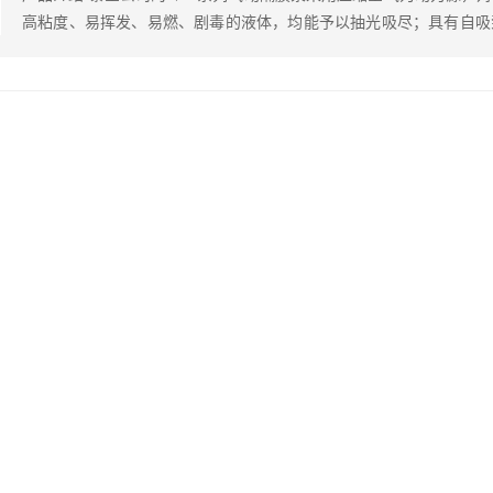
高粘度、易挥发、易燃、剧毒的液体，均能予以抽光吸尽；具有自吸
泵等输送机械的许多优点泵的特点；且可替代各种进口品牌，解决
题。 根据客户的使用介质需求选择不同的泵体和易损件材质，以保
体，带颗粒的液体，高粘度、易…