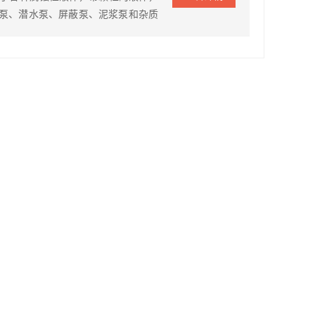
泵、潜水泵、屏蔽泵、泥浆泵和杂质
进口泵价格高，维修难，配件贵的难
证泵的使用寿命更长，对各种腐蚀性液