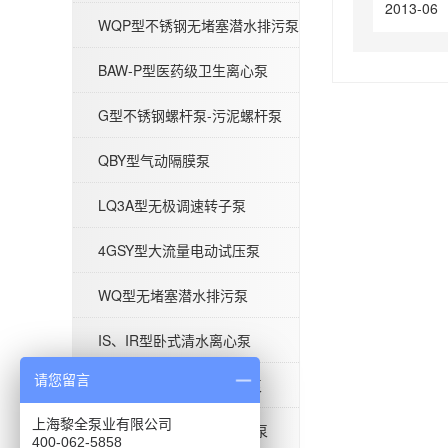
2013-06
WQP型不锈钢无堵塞潜水排污泵
BAW-P型医药级卫生离心泵
BAW-P型医药级卫生离心泵
G型不锈钢螺杆泵-污泥螺杆泵
QBY型气动隔膜泵
LQ3A型无极调速转子泵
G型不锈钢螺杆泵-污泥螺杆泵
4GSY型大流量电动试压泵
WQ型无堵塞潜水排污泵
IS、IR型卧式清水离心泵
请您留言
ISG型单级立式管道离心泵
QBY型气动隔膜泵
上海黎全泵业有限公司
BAW-S型食品级卫生离心泵
400-062-5858