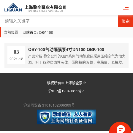
搜索
当前位置：
网站首页
>
QBY-100
QBY-100气动隔膜泵4寸DN100 QBK-100
03
产品介绍 黎全公司的QBY系列气动隔膜泵采用压缩空气为动力
2021-12
源，对于各种腐蚀性液体，带颗粒的液体，高粘度、易挥发、
易燃、剧毒的液体，均能予以抽光吸尽；具有自吸泵、潜水
泵、屏蔽泵、泥浆泵和杂质泵等输送机械的许多优点泵的特
点；且可替代各种进口品牌，解决进口泵价格高，维修难，配
版权所有© 上海黎全泵业
件贵的难题。 根据客户的使用介质需求选择不同的泵体和易损
沪ICP备19040811号-1
件材质，以保证泵的使用寿命更长，对各种腐蚀性液体，带颗
粒的液体，高粘度、易…
沪公网安备 31010102006309号