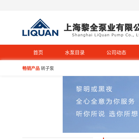
WQP型不锈钢无堵塞潜水排污泵
首页
水泵目录
公司动态
畅销产品
转子泵
BAW-P型医药级卫生离心泵
G型不锈钢螺杆泵-污泥螺杆泵