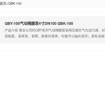
首页
>
QBK-100
QBY-100气动隔膜泵4寸DN100 QBK-100
产品介绍 黎全公司的QBY系列气动隔膜泵采用压缩空气为动力源，
高粘度、易挥发、易燃、剧毒的液体，均能予以抽光吸尽；具有自吸
泵等输送机械的许多优点泵的特点；且可替代各种进口品牌，解决
题。 根据客户的使用介质需求选择不同的泵体和易损件材质，以保
体，带颗粒的液体，高粘度、易…