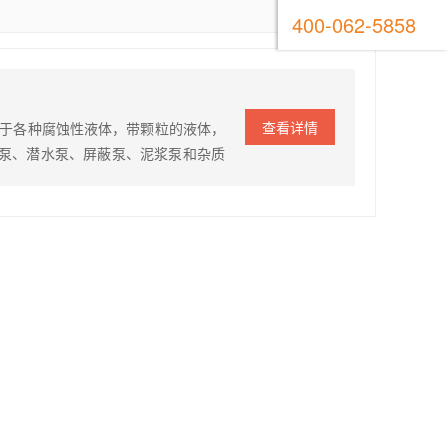
400-062-5858
查看详情
对于各种腐蚀性液体，带颗粒的液体，
泵、潜水泵、屏蔽泵、泥浆泵和杂质
进口泵价格高，维修难，配件贵的难
证泵的使用寿命更长，对各种腐蚀性液