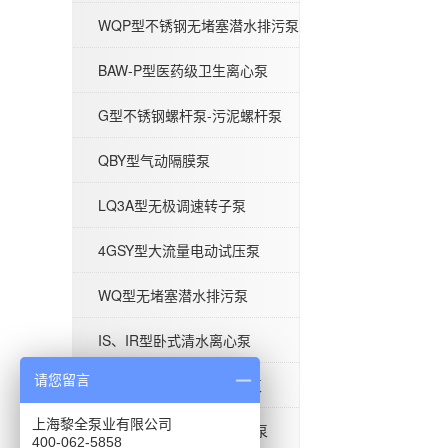
WQP型不锈钢无堵塞潜水排污泵
G型不锈钢螺杆泵-污泥螺杆泵
BAW-P型医药级卫生离心泵
G型不锈钢螺杆泵-污泥螺杆泵
QBY型气动隔膜泵
LQ3A型无极调速转子泵
QBY型气动隔膜泵
4GSY型大流量电动试压泵
WQ型无堵塞潜水排污泵
IS、IR型卧式清水离心泵
请您留言
ISG型单级立式管道离心泵
上海黎全泵业有限公司
BAW-S型食品级卫生离心泵
400-062-5858