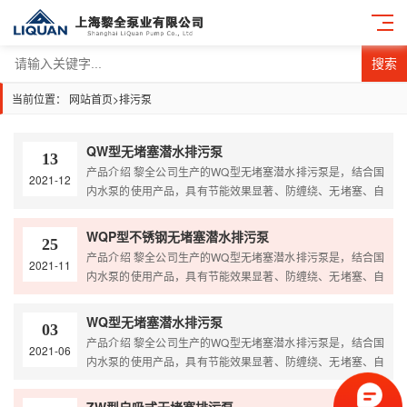
搜索
当前位置：
网站首页
>
排污泵
QW型无堵塞潜水排污泵
13
产品介绍 黎全公司生产的WQ型无堵塞潜水排污泵是，结合国
2021-12
内水泵的使用产品，具有节能效果显著、防缠绕、无堵塞、自
动安装和自动控制等特点。在排送固体颗粒和长纤维垃圾方
面，。 WQ型无堵塞潜水排污泵采用独特叶轮结构和新型机械
WQP型不锈钢无堵塞潜水排污泵
25
密封，能有效地输送含有固体物和长纤维。叶轮与传统叶轮相
产品介绍 黎全公司生产的WQ型无堵塞潜水排污泵是，结合国
2021-11
比，该泵叶轮采用单流道或双流道形式，它类似于一截面大小
内水泵的使用产品，具有节能效果显著、防缠绕、无堵塞、自
相同的弯管，具有好的过流性，配以合理的蜗室，使得该泵具
动安装和自动控制等特点。在排送固体颗粒和长纤维垃圾方
有效率高、叶轮经动静…
面，。 WQ型无堵塞潜水排污泵采用独特叶轮结构和新型机械
WQ型无堵塞潜水排污泵
03
密封，能有效地输送含有固体物和长纤维。叶轮与传统叶轮相
产品介绍 黎全公司生产的WQ型无堵塞潜水排污泵是，结合国
2021-06
比，该泵叶轮采用单流道或双流道形式，它类似于一截面大小
内水泵的使用产品，具有节能效果显著、防缠绕、无堵塞、自
相同的弯管，具有好的过流性，配以合理的蜗室，使得该泵具
动安装和自动控制等特点。在排送固体颗粒和长纤维垃圾方
有效率高、叶轮经动静…
面，。 WQ型无堵塞潜水排污泵采用独特叶轮结构和新型机械