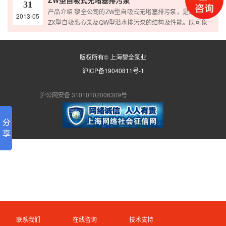
ZW型自吸式无堵塞排污泵
31
密封，能有效地输送含有固体物和长纤维。叶轮与传统叶轮相
产品介绍 黎全公司的ZW型自吸式无堵塞排污泵，是本司根据
2013-05
比，该泵叶轮采用单流道或双流道形式，它类似于一截面大小
ZX型自吸离心泵及QW型潜水排污泵的结构及性能。既可象一
相同的弯管，具有好的过流性，配以合理的蜗室，使得该泵具
般清水自吸泵那样不需安装底阀，不需灌引水，又可抽吸含有
有效率高、叶轮经动静…
大颗粒固体直径为出口口径的60%和纤维长度为叶轮直径1.5
倍的污物、沉淀物、废矿杂质、粪便处理及一切工程污水物和
版权所有© 上海黎全泵业
胶质液体，减轻人力的劳动强度，而且安装使用方便，少维
沪ICP备19040811号-1
修，具有广阔的应用市场和发展前景 产品原理 ZW自吸泵,…
沪公网安备 31010102006309号
联系我们
在线咨询
技术支持