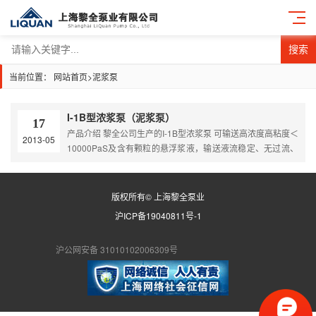
搜索
当前位置：
网站首页
>
泥浆泵
I-1B型浓浆泵（泥浆泵）
17
产品介绍 黎全公司生产的I-1B型浓浆泵 可输送高浓度高粘度＜
2013-05
10000PaS及含有颗粒的悬浮浆液，输送液流稳定、无过流、
脉动及搅拌、剪切浆液现象。产品的核心部件和密封装置，根
据介质的不同特性，采用不同的材质和不同的密封形式，以满
足各种物料的需要。 产品原理 I-1B型浓浆泵是单螺杆式容积
版权所有© 上海黎全泵业
回转泵，该泵利用偏心单螺旋的螺杆在双螺旋衬套内的转动，
沪ICP备19040811号-1
使浓浆液沿螺旋槽由吸入口推移至排出口，实现…
沪公网安备 31010102006309号