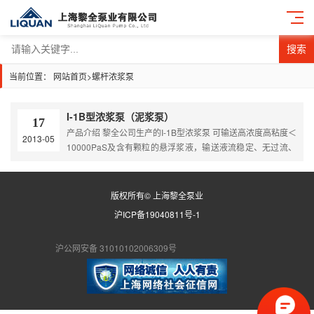
搜索
当前位置：
网站首页
>
螺杆浓浆泵
I-1B型浓浆泵（泥浆泵）
17
产品介绍 黎全公司生产的I-1B型浓浆泵 可输送高浓度高粘度＜
2013-05
10000PaS及含有颗粒的悬浮浆液，输送液流稳定、无过流、
脉动及搅拌、剪切浆液现象。产品的核心部件和密封装置，根
据介质的不同特性，采用不同的材质和不同的密封形式，以满
足各种物料的需要。 产品原理 I-1B型浓浆泵是单螺杆式容积
版权所有© 上海黎全泵业
回转泵，该泵利用偏心单螺旋的螺杆在双螺旋衬套内的转动，
沪ICP备19040811号-1
使浓浆液沿螺旋槽由吸入口推移至排出口，实现…
沪公网安备 31010102006309号