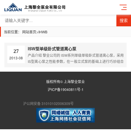
搜索
当前位置：
网站首页
>
IHWB
ISW型单级卧式管道离心泵
27
产品介绍 黎全公司的 ISW系列单级单吸卧式管道离心泵，采用
2013-08
IS型离心泵之性能参数，在一般立式泵的基础上进行巧妙组合
设计而成。同时根据使用温度、介质等不同在ISW型基础上派
出适用热水、高温、腐蚀性化工泵、油泵。该系列产品具有高
效节能、噪音低、性能可靠等优点。 1、ISW卧式清水泵，供
版权所有© 上海黎全泵业
输送清水及物理化学性质类似于清水的其他液体之用，适用于
沪ICP备19040811号-1
工业和城市给排水，高层建筑增压送水，园林喷灌，消防增
压，远距离…
沪公网安备 31010102006309号