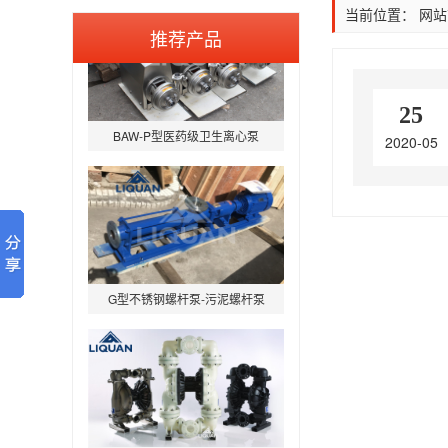
当前位置：
网站
推荐产品
25
BAW-P型医药级卫生离心泵
2020-05
G型不锈钢螺杆泵-污泥螺杆泵
QBY型气动隔膜泵