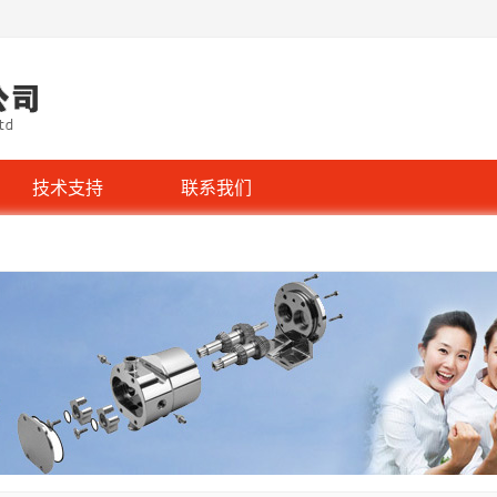
技术支持
联系我们