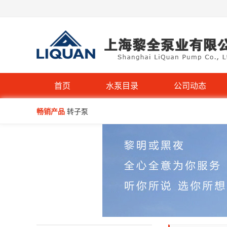
QW型无堵塞潜水排污泵
首页
水泵目录
公司动态
畅销产品
转子泵
IHG立式管道离心泵-不锈钢IHGB
WQP型不锈钢无堵塞潜水排污泵