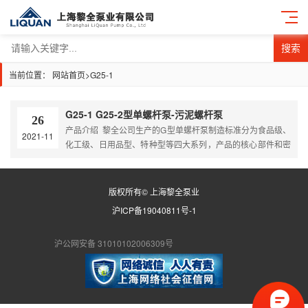
搜索
当前位置：
网站首页
>
G25-1
G25-1 G25-2型单螺杆泵-污泥螺杆泵
26
产品介绍 黎全公司生产的G型单螺杆泵制造标准分为食品级、
2021-11
化工级、日用品型、特种型等四大系列，产品的核心部件和密
封装置，根据介质的不同特性，采用不同的材质和不同的密封
形式，以满足各种物料的需要。 根据客户要求进出口形式可选
配卡箍快装式、法兰式、内螺纹、外螺纹、活接头
版权所有© 上海黎全泵业
泵体可定做耐高温型，保温型，水冷却型 泵体材质可分为：
沪ICP备19040811号-1
铸铁、不锈钢304、不锈钢316、316…
沪公网安备 31010102006309号