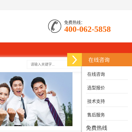
免费热线：
400-062-5858
在线咨询
搜索
在线咨询
选型报价
技术支持
售后服务
免费热线