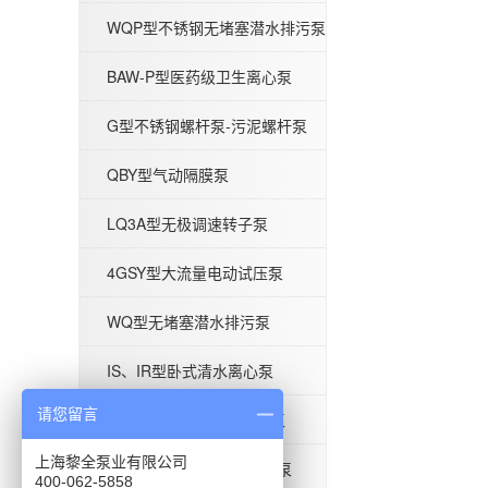
WQP型不锈钢无堵塞潜水排污泵
QBY型气动隔膜泵
BAW-P型医药级卫生离心泵
G型不锈钢螺杆泵-污泥螺杆泵
QBY型气动隔膜泵
QW型无堵塞潜水排污泵
LQ3A型无极调速转子泵
4GSY型大流量电动试压泵
WQ型无堵塞潜水排污泵
IS、IR型卧式清水离心泵
IHG立式管道离心泵-不锈钢IHGB
请您留言
ISG型单级立式管道离心泵
上海黎全泵业有限公司
BAW-S型食品级卫生离心泵
400-062-5858