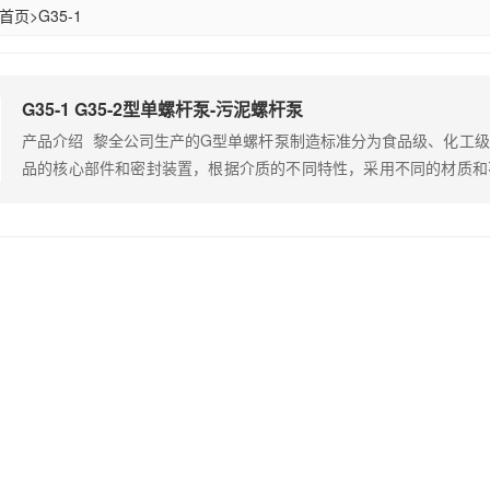
首页
>
G35-1
G35-1 G35-2型单螺杆泵-污泥螺杆泵
产品介绍 黎全公司生产的G型单螺杆泵制造标准分为食品级、化工
品的核心部件和密封装置，根据介质的不同特性，采用不同的材质和
需要。 根据客户要求进出口形式可选配卡箍快装式、法兰式
可定做耐高温型，保温型，水冷却型 泵体材质可分为：铸铁、不锈钢30