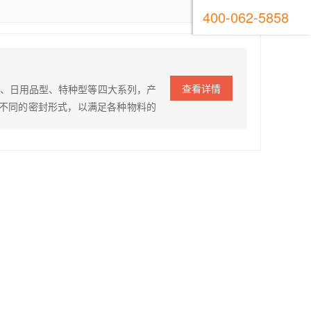
400-062-5858
查看详情
级、日用品型、特种型等四大系列，产
不同的密封形式，以满足各种物料的
、内螺纹、外螺纹、活接头 泵体
4、不锈钢316、316…