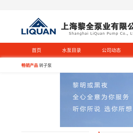
IHG立式管道离心泵-不锈钢IHGB
首页
水泵目录
公司动态
畅销产品
转子泵
WQP型不锈钢无堵塞潜水排污泵
BAW-P型医药级卫生离心泵