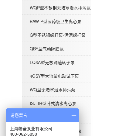
WQP型不锈钢无堵塞潜水排污泵
BAW-P型医药级卫生离心泵
BAW-P型医药级卫生离心泵
G型不锈钢螺杆泵-污泥螺杆泵
QBY型气动隔膜泵
LQ3A型无极调速转子泵
G型不锈钢螺杆泵-污泥螺杆泵
4GSY型大流量电动试压泵
WQ型无堵塞潜水排污泵
IS、IR型卧式清水离心泵
QBY型气动隔膜泵
请您留言
ISG型单级立式管道离心泵
上海黎全泵业有限公司
BAW-S型食品级卫生离心泵
400-062-5858