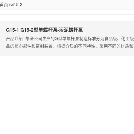
首页
>
G15-2
G15-1 G15-2型单螺杆泵-污泥螺杆泵
产品介绍 黎全公司生产的G型单螺杆泵制造标准分为食品级、化工
品的核心部件和密封装置，根据介质的不同特性，采用不同的材质和
需要。 根据客户要求进出口形式可选配卡箍快装式、法兰式
可定做耐高温型，保温型，水冷却型 泵体材质可分为：铸铁、不锈钢30