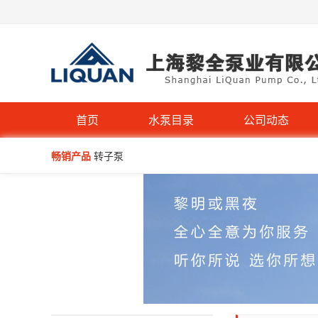
QW型无堵塞潜水排污泵
首页
水泵目录
公司动态
IHG立式管道离心泵-不锈钢IHGB
畅销产品
转子泵
WQP型不锈钢无堵塞潜水排污泵