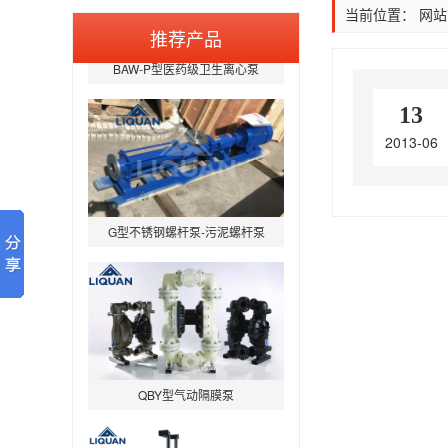
当前位置：
网站
推荐产品
BAW-P型医药级卫生离心泵
13
2013-06
G型不锈钢螺杆泵-污泥螺杆泵
QBY型气动隔膜泵