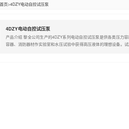
首页
>
4DZY电动自控试压泵
4DZY电动自控试压泵
产品介绍 黎全公司生产的4DZY系列电动自控试压泵是供各类压力
容器、消防器材作实验室和水压试验中获得高压液体的理想设备。试
应用在航空领域的试压试验，并且在国防科研重点开发项目中应用，
试验、深海试验、空间技术、高温高压试验、异形管试验等，并做出了
动自控试压…