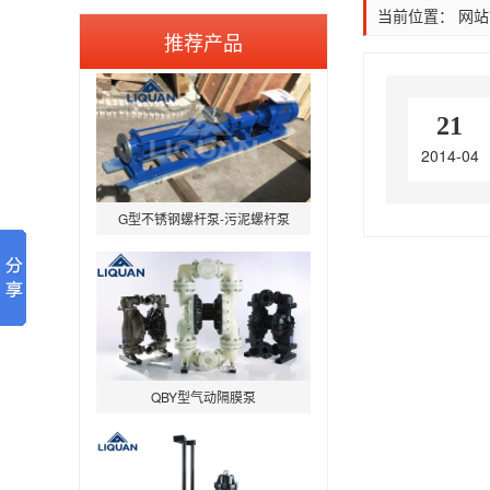
当前位置：
网站
BAW-P型医药级卫生离心泵
推荐产品
21
2014-04
G型不锈钢螺杆泵-污泥螺杆泵
QBY型气动隔膜泵