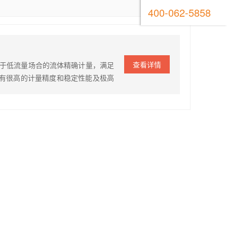
400-062-5858
查看详情
用于低流量场合的流体精确计量，满足
有很高的计量精度和稳定性能及极高
。 计量范围：0-15L/H 压力范
部脉冲信号或者电流信号调节 产品…