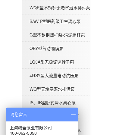
WQP型不锈钢无堵塞潜水排污泵
BAW-P型医药级卫生离心泵
BAW-P型医药级卫生离心泵
G型不锈钢螺杆泵-污泥螺杆泵
QBY型气动隔膜泵
LQ3A型无极调速转子泵
4GSY型大流量电动试压泵
G型不锈钢螺杆泵-污泥螺杆泵
WQ型无堵塞潜水排污泵
IS、IR型卧式清水离心泵
请您留言
ISG型单级立式管道离心泵
QBY型气动隔膜泵
上海黎全泵业有限公司
BAW-S型食品级卫生离心泵
400-062-5858