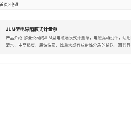
首页
>
电磁
JLM型电磁隔膜式计量泵
产品介绍 黎全公司的JLM型电磁隔膜式计量泵，电磁驱动设计，适
清水、中高粘度、腐蚀性强、比重大或有放射性介质的输送，因其具
的使用工求，而广泛应用于污水处理，食品剂添加，各种特殊介质的输送
围：0-1MPa 驱动方式：电磁驱动 控制方式：手动控制或者接受外