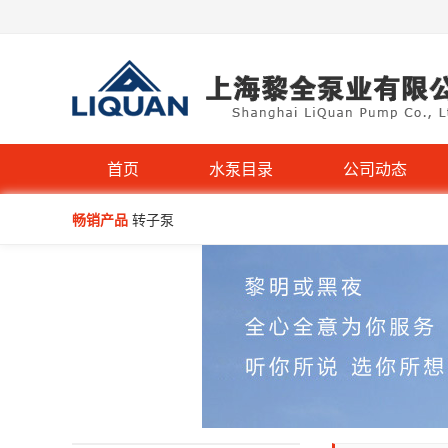
QW型无堵塞潜水排污泵
IHG立式管道离心泵-不锈钢IHGB
首页
水泵目录
公司动态
畅销产品
转子泵
WQP型不锈钢无堵塞潜水排污泵