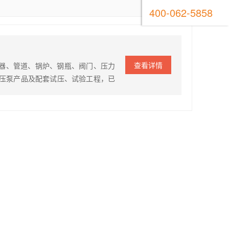
400-062-5858
查看详情
容器、管道、锅炉、钢瓶、阀门、压力
压泵产品及配套试压、试验工程，已
为我国重大的科研项目如：高压爆破
重大贡献。 产品原理 4DZY型电