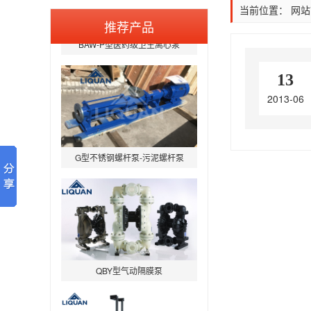
当前位置：
网站
推荐产品
BAW-P型医药级卫生离心泵
13
2013-06
G型不锈钢螺杆泵-污泥螺杆泵
QBY型气动隔膜泵