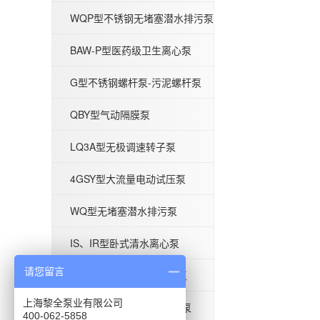
WQP型不锈钢无堵塞潜水排污泵
BAW-P型医药级卫生离心泵
G型不锈钢螺杆泵-污泥螺杆泵
BAW-P型医药级卫生离心泵
QBY型气动隔膜泵
LQ3A型无极调速转子泵
4GSY型大流量电动试压泵
G型不锈钢螺杆泵-污泥螺杆泵
WQ型无堵塞潜水排污泵
IS、IR型卧式清水离心泵
请您留言
ISG型单级立式管道离心泵
上海黎全泵业有限公司
BAW-S型食品级卫生离心泵
400-062-5858
QBY型气动隔膜泵