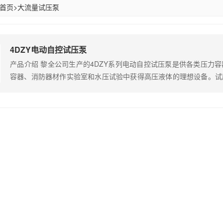
首页
>
大流量试压泵
4DZY电动自控试压泵
产品介绍 黎全公司生产的4DZY系列电动自控试压泵是供各类压力
容器、消防器材作实验室和水压试验中获得高压液体的理想设备。试
应用在航空领域的试压试验，并且在国防科研重点开发项目中应用，
试验、深海试验、空间技术、高温高压试验、异形管试验等，并做出了
动自控试压…