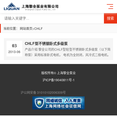
搜索
当前位置：
网站首页
>
CHLF
CHLF型不锈钢卧式多级泵
03
产品介绍 黎全公司的CHLF型轻型不锈钢卧式多级泵（以下简
2013-06
称泵）采用标准卧式电机， 电机为全封闭，风冷式二极电机。
泵的过流部分均采用不锈钢（304\316）材料制成，可适用于
轻度腐蚀性介质。该产品可替代国外同类产品。产品投放市场
后，以其高效节能、质量可靠、使用范围广等特点，深受广大
版权所有© 上海黎全泵业
用户的喜爱。 CHLF轻型卧式多级离心泵采用了免修机械密
沪ICP备19040811号-1
封。具有低噪音，耐轻腐蚀，外形美观、体积小、重量轻、使
用寿命长…
沪公网安备 31010102006309号