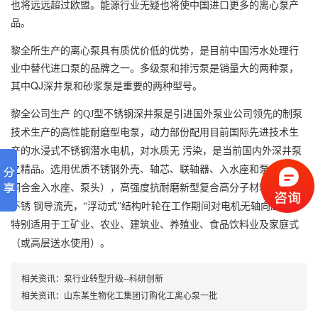
也将远远超过欧盟。能源行业无疑也将使中国进口更多的离心泵产
品。
黎全所生产的离心泵具有质优价低的优势，是目前中国污水处理行
业中替代进口泵的品牌之一。多级泵和排污泵是销量大的两种泵，
其中QJ深井泵和砂浆泵是重要的两种型号。
黎全公司生产 的QJ型不锈钢深井泵是引进国外泵业公司领先的制泵
技术生产的高性能耐磨型电泵，动力部份配用目前国际先进技术生
产的水浸式不锈钢潜水电机，对水质无 污染，是当前国内外深井泵
之精品。选用优质不锈钢外壳、轴芯、联轴器、入水座和泵头（或
铜合金入水座、泵头），高强度抗耐磨新型复合高分子材料叶轮和
不锈 钢导流壳，“浮动式”结构叶轮在工作期间对电机无轴向压力。
特别适用于工矿业、农业、建筑业、养殖业、食品饮料业及家庭式
（或高层送水使用）。
相关资讯：
泵行业转型升级--科研创新
相关资讯：
山东某生物化工集团订购化工离心泵一批