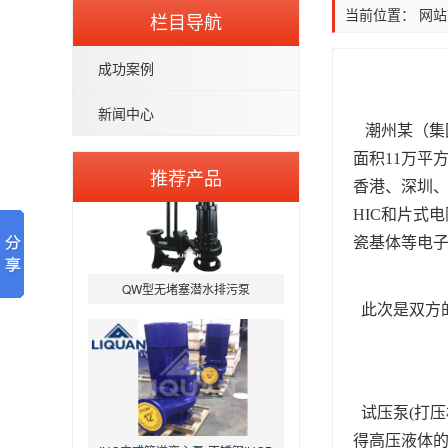
当前位置：
网站
栏目导航
成功案例
新闻中心
潮州
某
（集
面积11万平
推荐产品
香港、深圳
HIC和片式
瓷基体等电子
QW型无堵塞潜水排污泵
此次是双方
试压泵
(打
IHG立式管道离心泵-不锈钢IHGB
得高压液体的