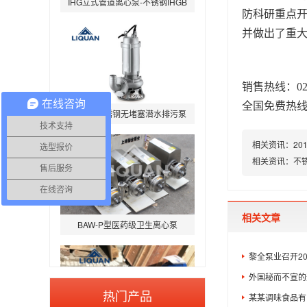
防科研重点
并做出了重
销售热线：021-6
WQP型不锈钢无堵塞潜水排污泵
在线咨询
全国免费热线：4
技术支持
相关资讯：
2
选型报价
相关资讯：
不
售后服务
在线咨询
BAW-P型医药级卫生离心泵
相关文章
黎全泵业召开2
外国秘而不宣的
热门产品
某某调味食品有