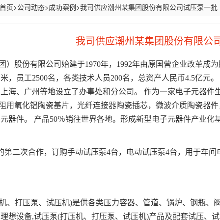
首页
>
公司动态
>
成功案例
>
我司供应潮州某集团股份有限公司试压泵一批
我司供应潮州某集团股份有限公
团）股份有限公司始建于1970年，1992年由原国营企业改革成
方米，员工2500名，各类技术人员200名，总资产人民币4.5亿
、上海、广州等地设立了办事处和分公司。
作
为一家电子元器件生
电阻用氧化铝陶瓷基片，光纤连接器陶瓷插芯，微波介质陶瓷器
元器件。 产品50％销往世界各地。形成新型电子元器件产业化
的第二次合作，订购
手动试压泵
4台，
电动试压泵
4台，用于车间
压机、打压泵、试压机)是供各类压力容器、管道、锅炉、钢瓶、
理想设备,试压泵(打压机、打压泵、试压机)产品及配套试压、