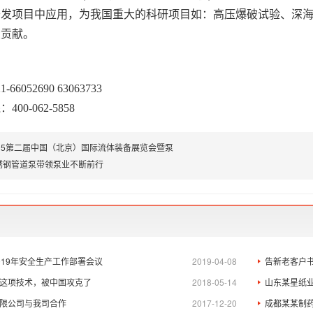
开发项目中应用，为我国重大的科研项目如：高压爆破试验、深
大贡献。
6052690 63063733
00-062-5858
015第二届中国（北京）国际流体装备展览会暨泵
锈钢管道泵带领泵业不断前行
019年安全生产工作部署会议
2019-04-08
告新老客户
这项技术，被中国攻克了
2018-05-14
山东某星纸
限公司与我司合作
2017-12-20
成都某某制