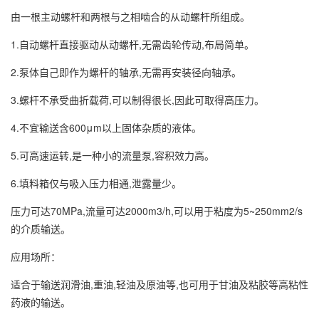
由一根主动螺杆和两根与之相啮合的从动螺杆所组成。
1.自动螺杆直接驱动从动螺杆,无需齿轮传动,布局简单。
2.泵体自己即作为螺杆的轴承,无需再安装径向轴承。
3.螺杆不承受曲折载荷,可以制得很长,因此可取得高压力。
4.不宜输送含600μm以上固体杂质的液体。
5.可高速运转,是一种小的流量泵,容积效力高。
6.填料箱仅与吸入压力相通,泄露量少。
压力可达70MPa,流量可达2000m3/h,可以用于粘度为5~250mm2/s
的介质输送。
应用场所：
适合于输送润滑油,重油,轻油及原油等,也可用于甘油及粘胶等高粘性
药液的输送。