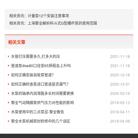
相关资讯：
计量泵12个安装注意事项
相关资讯：
上海黎全解析料斗式G型螺杆泵的使用范围
相关文章
水管打压需要多久,打多大的压
2021-11-18
管道泵4kw80口径变65扬程会上升吗
2021-11-16
如何正确安装自吸泵管道？
2020-12-16
如何正确检查泵进口管道是否漏气？
2020-12-01
水泵的轴承内润滑脂多长时间需要更换
2020-03-19
黎全气动隔膜泵供气压力对性能的影响
2019-05-13
水泵使用中的三点禁忌-黎全敬告
2019-04-11
黎全水泵机械密封检修中的几个误区
2019-04-09