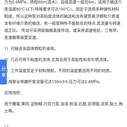
力为0.6MPa，扬程60m(清水)，自吸高度一般在6m，适用于输送介
质温度80℃以下(特殊要求可达150℃)。因定子选用多种弹性材料
制成，所以这种泵对高粘度流体的输送和含有硬质悬浮颗粒介质或
含有纤维介质的输送，有一般泵种所不能胜任的特点,其流量与转速
成正比。 传动可采用联轴器直接传动，或采用调速电机，三角带，
变速箱等装置变速。
1）可输送含固体颗粒的液体。
2）几近可用于粘度的流体,尤其合用于高粘性和非牛顿流体。
3）工作温度受定子材料限制，不同的温度要选用不同的材质。
上海黎全单螺杆泵流量可达150m3/h,压力可达2.4MPa。
应用场所：
用于糖蜜,果肉,淀粉糊,巧克力浆,油漆,柏油,石腊,润滑脂,泥浆,黏土,陶
土等。